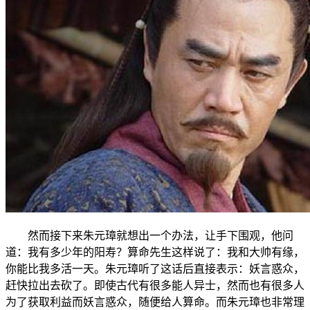
然而接下来朱元璋就想出一个办法，让手下围观，他问
道：我有多少年的阳寿？算命先生这样说了：我和大帅有缘，
你能比我多活一天。朱元璋听了这话后直接表示：妖言惑众，
赶快拉出去砍了。即使古代有很多能人异士，然而也有很多人
为了获取利益而妖言惑众，随便给人算命。而朱元璋也非常理