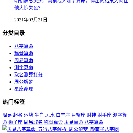
明朝危急关头，崇祯找人测字算命，得出的结果为何让
他大惊失色？
2021年03月21日
分类目录
八字算命
称骨算命
周易算命
测字算命
取名测算打分
周公解梦
星座命理
热门标签
周易
起名
运势
生肖
风水
白羊座
巨蟹座
财神
射手座
测字算
命
狮子座
周易取名
称骨算命
周易算命
八字算命