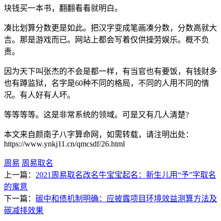
块钱买一本书，翻翻看看就明白。
凑比划算分数更是如此。把汉字变成笔画凑分数，分数高就大
吉。那是游戏而已。网站上都会写着仅供操劳娱乐。概不负
责。
因为天下叫张杰的不会是都一样，有当官也有要饭，有钱财多
也有蹲监狱，名字是60种不同的格局，不同的人用不同的情
况。有人好有人坏。
等等等等。这是非常系统的领域。可是又有几人清楚?
本文来自颜南子八字算命网，如需转载，请注明出处：
https://www.ynkj11.cn/qmcsdf/26.html
周易
周易取名
上一篇：
2021周易取名改名牛宝宝起名：新生儿用“予”字取名
的寓意
下一篇：
碳中和债机制明确：应披露项目环境效益测算方法及
碳减排效果