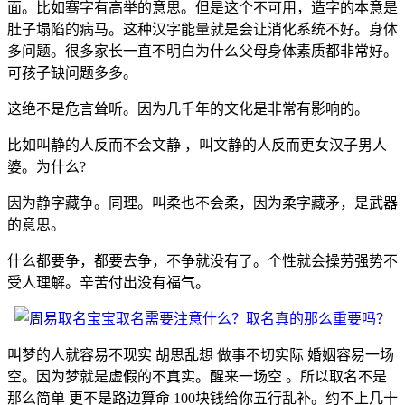
面。比如骞字有高举的意思。但是这个不可用，造字的本意是
肚子塌陷的病马。这种汉字能量就是会让消化系统不好。身体
多问题。很多家长一直不明白为什么父母身体素质都非常好。
可孩子缺问题多多。
这绝不是危言耸听。因为几千年的文化是非常有影响的。
比如叫静的人反而不会文静 ，叫文静的人反而更女汉子男人
婆。为什么?
因为静字藏争。同理。叫柔也不会柔，因为柔字藏矛，是武器
的意思。
什么都要争，都要去争，不争就没有了。个性就会操劳强势不
受人理解。辛苦付出没有福气。
叫梦的人就容易不现实 胡思乱想 做事不切实际 婚姻容易一场
空。因为梦就是虚假的不真实。醒来一场空 。所以取名不是
那么简单 更不是路边算命 100块钱给你五行乱补。约不上几十