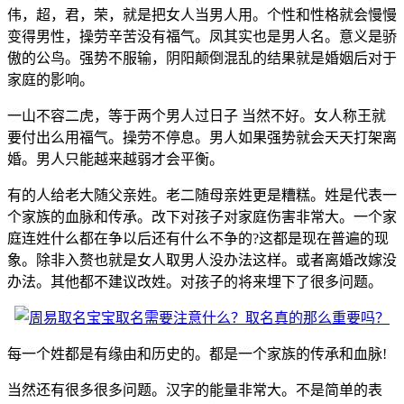
伟，超，君，荣，就是把女人当男人用。个性和性格就会慢慢
变得男性，操劳辛苦没有福气。凤其实也是男人名。意义是骄
傲的公鸟。强势不服输，阴阳颠倒混乱的结果就是婚姻后对于
家庭的影响。
一山不容二虎，等于两个男人过日子 当然不好。女人称王就
要付出么用福气。操劳不停息。男人如果强势就会天天打架离
婚。男人只能越来越弱才会平衡。
有的人给老大随父亲姓。老二随母亲姓更是糟糕。姓是代表一
个家族的血脉和传承。改下对孩子对家庭伤害非常大。一个家
庭连姓什么都在争以后还有什么不争的?这都是现在普遍的现
象。除非入赘也就是女人取男人没办法这样。或者离婚改嫁没
办法。其他都不建议改姓。对孩子的将来埋下了很多问题。
每一个姓都是有缘由和历史的。都是一个家族的传承和血脉!
当然还有很多很多问题。汉字的能量非常大。不是简单的表