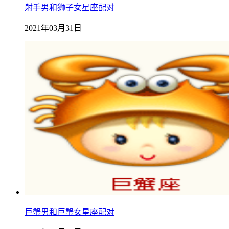
射手男和狮子女星座配对
2021年03月31日
巨蟹男和巨蟹女星座配对