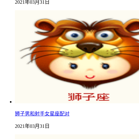
2021年03月31日
狮子男和射手女星座配对
2021年03月31日