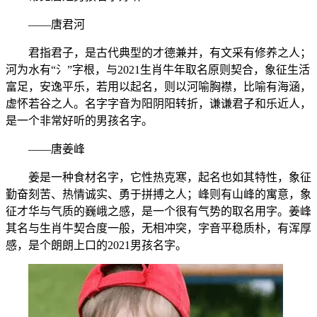
——唐君河
君指君子，是古代典型的才德兼并，有文采有修养之人；
河为水有“氵”字根，与2021生肖牛年取名原则契合，象征生活
富足，安逸平乐，若用以起名，则以河喻胸襟，比喻有海涵，
虚怀若谷之人。名字字音为阳阴阳转折，谦谦君子和乐近人，
是一个非常好听的男孩名字。
——唐姜峰
姜是一种食材名字，它性热克寒，起名也如其特性，象征
勤奋刻苦、热情诚实、勇于拼搏之人；峰则有山峰的寓意，象
征才华与气质的巍峨之感，是一个很有气势的取名用字。姜峰
其名与生肖牛契合度一般，无相冲突，字音平稳质朴，有浑厚
感，是个朗朗上口的2021男孩名字。