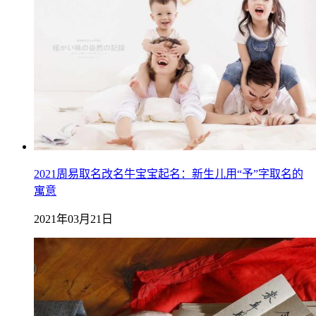
2021周易取名改名牛宝宝起名：新生儿用“予”字取名的
寓意
2021年03月21日