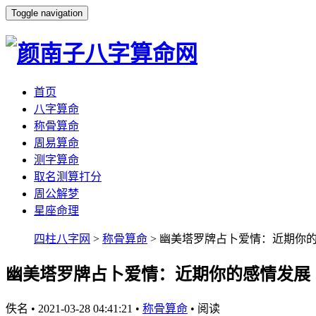
Toggle navigation
首页
八字算命
称骨算命
周易算命
测字算命
取名测算打分
周公解梦
星座命理
四柱八字网
>
称骨算命
> 幽美塔罗牌占卜爱情：近期你
幽美塔罗牌占卜爱情：近期你的感情发展
佚名
•
2021-03-28 04:41:21
•
称骨算命
•
阅读