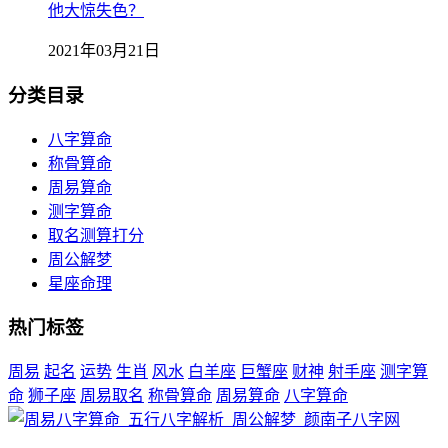
他大惊失色？
2021年03月21日
分类目录
八字算命
称骨算命
周易算命
测字算命
取名测算打分
周公解梦
星座命理
热门标签
周易
起名
运势
生肖
风水
白羊座
巨蟹座
财神
射手座
测字算
命
狮子座
周易取名
称骨算命
周易算命
八字算命