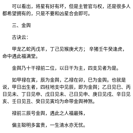
可以看出，将星有好有坏，但是主管官与权，还是很多人
都希望拥有的，只是不要和凶星合会即可。
三、金舆
古诀云：
甲龙乙蛇丙戊羊，丁己见猴庚犬方； 辛猪壬牛癸逢虎，
命中遇此福满堂。
金舆乃十干禄前二位，以日干为主，四支见者为是。
如甲禄在寅，辰为金舆，乙禄在卯，巳为金舆。也就是
说，甲日出生者，四柱地支中见辰，即为金舆；乙日见巳、丙
日见未、丁日见申、戊日见未、己日见申、庚日见戌、辛日见
亥、壬日见丑、癸日见寅均为命带金舆神煞。
禄前三辰号金舆，遇此之人福最殊，
偏主聪明多富贵，一生清水亦无忧。