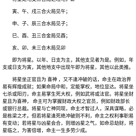
寅、午、戌三合火局见午；
申、子、辰三合水局见子；
巳、酉、丑三合金局见酉；
亥、卯、未三合木局见卯
即为将星。以年、日支为主，其他支见者为是。例如，年
支或日支为寅，其他地支中出现午即为将星，其他以此类推。
将星坐正官且为 喜神 ，又不逢冲破的话，命主在政治界
易有辉煌成就；如果命局中和，定能掌权，地位显达。将星坐
七杀或阳刃，命主易掌生死大权，例如武将或法官。将星坐财
星且为喜神， 命主可为掌握财政大权之官员，例如财政部长
或银行总裁。将星与亡神同现，命主才智过人，深具谋略，必
是栋梁之才。但若将星逢死绝冲破则不利，命主之权利事职易
有变动；若将星与凶星会合，则增凶星之气，如命忌劫财，将
星临之，为害倍增，命主一生多劳少成。