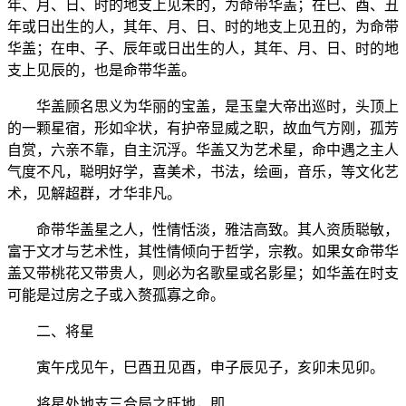
年、月、日、时的地支上见未的，为命带华盖；在巳、酉、丑
年或日出生的人，其年、月、日、时的地支上见丑的，为命带
华盖；在申、子、辰年或日出生的人，其年、月、日、时的地
支上见辰的，也是命带华盖。
华盖顾名思义为华丽的宝盖，是玉皇大帝出巡时，头顶上
的一颗星宿，形如伞状，有护帝显威之职，故血气方刚，孤芳
自赏，六亲不靠，自主沉浮。华盖又为艺术星，命中遇之主人
气度不凡，聪明好学，喜美术，书法，绘画，音乐，等文化艺
术，见解超群，才华非凡。
命带华盖星之人，性情恬淡，雅洁高致。其人资质聪敏，
富于文才与艺术性，其性情倾向于哲学，宗教。如果女命带华
盖又带桃花又带贵人，则必为名歌星或名影星；如华盖在时支
可能是过房之子或入赘孤寡之命。
二、将星
寅午戌见午，巳酉丑见酉，申子辰见子，亥卯未见卯。
将星处地支三合局之旺地，即