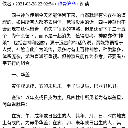
佚名
•
2021-03-28 22:02:54
•
称骨算命
•
阅读
四柱神煞传到今天还能保留下来，自然就是有它存在的道
理的，如果所有人都不去相信，觉得没用的话，四柱神煞也不
会到现在还保留着，消失了很多的神煞，但是还留下了二十五
个，为什么留下，而不是一起消失，值得思考。神煞亦作“神
杀”，包括吉神和凶煞，源于远古的神话传说，谓能致祸福于
人类。神煞自此广为流传，最多时有上百种神煞，种类繁多，
体系庞杂，尤为盲派所重视。但神煞只能作为参考，还要看八
字五行的组合。
一、华盖
寅午戌见戌，亥卯未见未，申子辰见辰，巳酉丑见丑。
查法：以年支或日支为主，凡四柱中所见者为有华盖星，
简单说就是：
在寅、午、戌年或日出生的人，其年、月、日、时的地支
上有戌的，为命带华盖；在亥、卯、未年或日出生的人，其