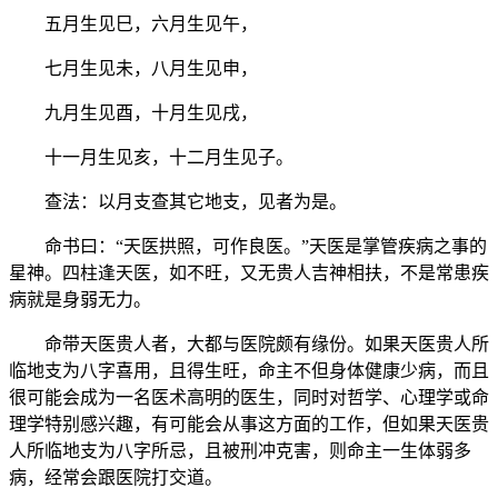
五月生见巳，六月生见午，
七月生见未，八月生见申，
九月生见酉，十月生见戌，
十一月生见亥，十二月生见子。
查法：以月支查其它地支，见者为是。
命书曰：“天医拱照，可作良医。”天医是掌管疾病之事的
星神。四柱逢天医，如不旺，又无贵人吉神相扶，不是常患疾
病就是身弱无力。
命带天医贵人者，大都与医院颇有缘份。如果天医贵人所
临地支为八字喜用，且得生旺，命主不但身体健康少病，而且
很可能会成为一名医术高明的医生，同时对哲学、心理学或命
理学特别感兴趣，有可能会从事这方面的工作，但如果天医贵
人所临地支为八字所忌，且被刑冲克害，则命主一生体弱多
病，经常会跟医院打交道。