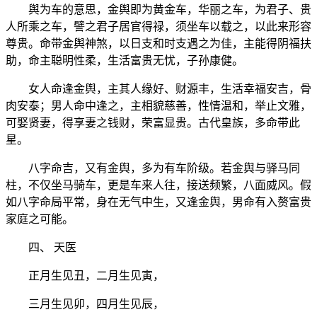
舆为车的意思，金舆即为黄金车，华丽之车，为君子、贵
人所乘之车，譬之君子居官得禄，须坐车以载之，以此来形容
尊贵。命带金舆神煞，以日支和时支遇之为佳，主能得阴福扶
助，命主聪明性柔，生活富贵无忧，子孙康健。
女人命逢金舆，主其人缘好、财源丰，生活幸福安吉，骨
肉安泰；男人命中逢之，主相貌慈善，性情温和，举止文雅，
可娶贤妻，得享妻之钱财，荣富显贵。古代皇族，多命带此
星。
八字命吉，又有金舆，多为有车阶级。若金舆与驿马同
柱，不仅坐马骑车，更是车来人往，接送频繁，八面威风。假
如八字命局平常，身在无气中生，又逢金舆，男命有入赘富贵
家庭之可能。
四、 天医
正月生见丑，二月生见寅，
三月生见卯，四月生见辰，