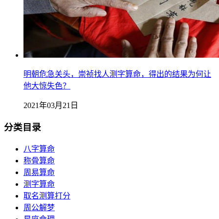
明朝危急关头，崇祯找人测字算命，得出的结果为何让
他大惊失色？
2021年03月21日
分类目录
八字算命
称骨算命
周易算命
测字算命
取名测算打分
周公解梦