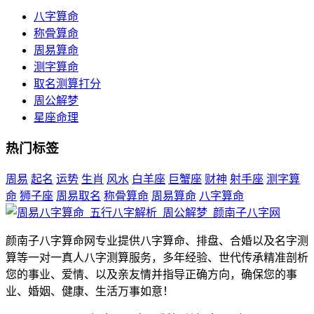
八字算命
称骨算命
周易算命
测字算命
取名测算打分
周公解梦
星座命理
热门标签
周易
起名
运势
生肖
风水
白羊座
巨蟹座
财神
射手座
测字算
命
狮子座
周易取名
称骨算命
周易算命
八字算命
颜南子八字算命网专业提供八字算命、排盘、合婚以及名字测
算等一对一真人八字测算服务，多年经验、世代传承精准剖析
您的事业、爱情、以及亲友情并指导正确方向，确保您的事
业、婚姻、健康、生活万事如意！