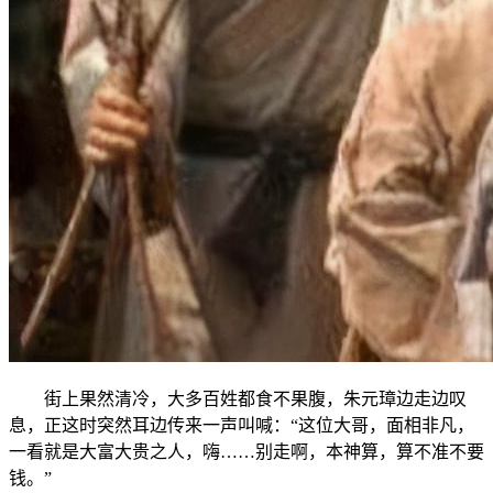
街上果然清冷，大多百姓都食不果腹，朱元璋边走边叹
息，正这时突然耳边传来一声叫喊：“这位大哥，面相非凡，
一看就是大富大贵之人，嗨……别走啊，本神算，算不准不要
钱。”