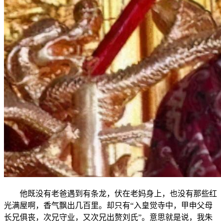
他既没有老爸遇到有条龙，伏在老妈身上，也没有那些红
光满屋啊，香气飘出几百里。却只有“入皇觉寺中，甲申父母
长兄俱丧，次兄守业，又次兄出赘刘氏”。意思就是说，我朱