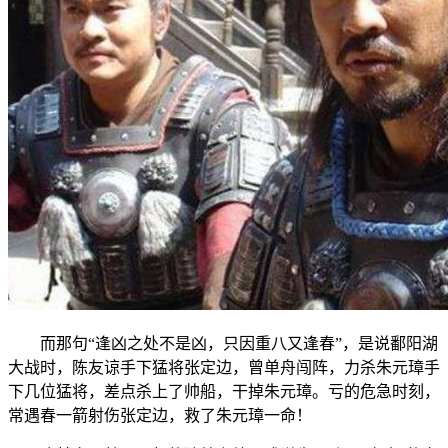
而那句“逢凶之处不是凶，只因重八又逢春”，是说鄱阳湖
大战时，陈友谅手下猛将张定边，曾单舟闯阵，力杀朱元璋手
下几位猛将，差点杀上了帅船，干掉朱元璋。亏的危急时刻，
常遇春一箭射伤张定边，救了朱元璋一命！