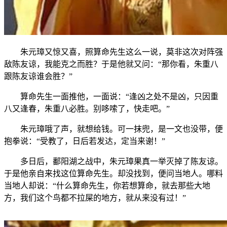
朱元璋又惊又喜，照算命先生这么一说，莫非这次对阵强
敌陈友谅，我能克之而胜？于是他就又问：“那你看，朱重八
跟陈友谅谁会胜？”
算命先生一面推他，一面说：“逢凶之处不是凶，只因重
八又逢春，朱重八必胜。别哆嗦了，快走吧。”
朱元璋哦了声，就想给钱。可一抹兜，是一文也没带，便
抱拳说：“受教了，日后若发达，定当来谢！”
多日后，鄱阳湖之战中，朱元璋果真一举灭掉了陈友谅。
于是他亲自来找这位算命先生。却没找到，便问当地人。哪料
当地人却说：“什么算命先生，你若想算命，就去那些大地
方，我们这个鸟都不拉屎的地方，就从来没有过！”