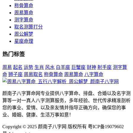
称骨算命
周易算命
测字算命
取名测算打分
周公解梦
星座命理
热门标签
周易
起名
运势
生肖
风水
白羊座
巨蟹座
财神
射手座
测字算
命
狮子座
周易取名
称骨算命
周易算命
八字算命
颜南子八字算命网专业提供八字算命、排盘、合婚以及名字测
算等一对一真人八字测算服务，多年经验、世代传承精准剖析
您的事业、爱情、以及亲友情并指导正确方向，确保您的事
业、婚姻、健康、生活万事如意！
Copyright © 2025 颜南子八字网 版权所有 粤ICP备19079602