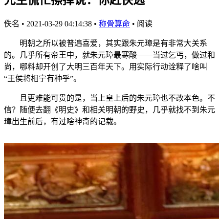
佚名
•
2021-03-29 04:14:38
•
称骨算命
•
阅读
明朝之所以被普遍喜爱，其实跟朱元璋是有非常大关系
的。几乎所有帝王中，就朱元璋最寒酸——当过乞丐，做过和
尚，哪料却开创了大明三百年天下。用实际行动诠释了啥叫
“王侯将相宁有种乎”。
且更难能可贵的是，当上皇上后的朱元璋也不改本色。不
信？随便去翻《明史》和相关明朝的野史，几乎就找不到朱元
璋出生前后，有过啥神奇的记载。