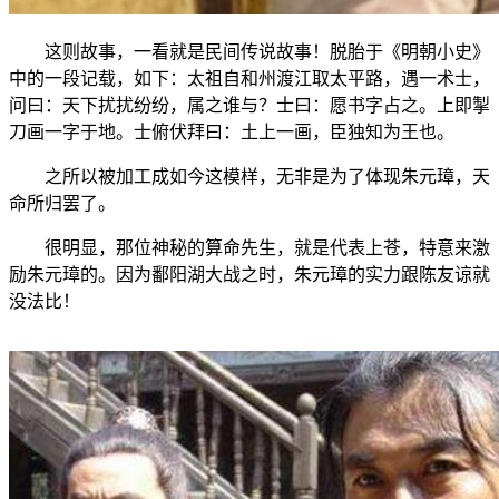
这则故事，一看就是民间传说故事！脱胎于《明朝小史》
中的一段记载，如下：太祖自和州渡江取太平路，遇一术士，
问曰：天下扰扰纷纷，属之谁与？士曰：愿书字占之。上即掣
刀画一字于地。士俯伏拜曰：土上一画，臣独知为王也。
之所以被加工成如今这模样，无非是为了体现朱元璋，天
命所归罢了。
很明显，那位神秘的算命先生，就是代表上苍，特意来激
励朱元璋的。因为鄱阳湖大战之时，朱元璋的实力跟陈友谅就
没法比！