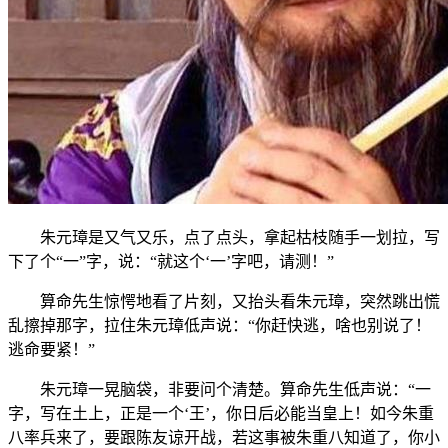
朱元璋是又气又乐，点了点头，拿起枯枝随手一划拉，写
下了个“一”字，说：“就这个‘一’字吧，请测！”
算命先生惊愕地看了片刻，又抬头看朱元璋，突然跳出慌
乱擦掉那字，拉住朱元璋低声说：“你赶快逃，啥也别说了！
逃命要紧！”
朱元璋一晃脑袋，非要问个清楚。算命先生低声说：“一
字，写在土上，正是一个‘王’，你日后必能当皇上！如今朱重
八率兵来了，要跟陈友谅开战，若这事被朱重八知道了，你小