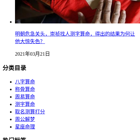
明朝危急关头，崇祯找人测字算命，得出的结果为何让
他大惊失色？
2021年03月21日
分类目录
八字算命
称骨算命
周易算命
测字算命
取名测算打分
周公解梦
星座命理