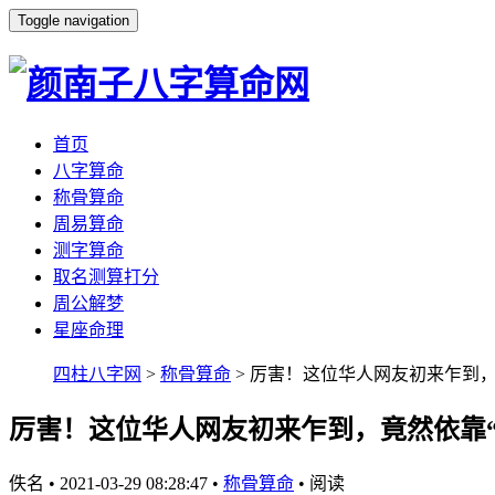
Toggle navigation
首页
八字算命
称骨算命
周易算命
测字算命
取名测算打分
周公解梦
星座命理
四柱八字网
>
称骨算命
> 厉害！这位华人网友初来乍到，
厉害！这位华人网友初来乍到，竟然依靠“
佚名
•
2021-03-29 08:28:47
•
称骨算命
•
阅读