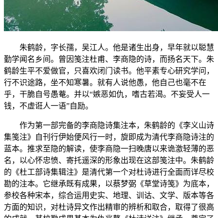
朱鹤龄，字长孺，吴江人。他是诸生出身，早年就以聪慧
勤学闻名乡间。曾因笺注杜甫、李商隐的诗，而扬名天下。朱
鹤龄生平不爱做官，只喜欢闭门读书。他平素专心研究学问，
行不识途路，坐不知寒暑。就有人说他愚，他自己也毫不在
乎，干脆自号愚菴。并以“嫉恶如仇，嗜古若渴。不妄受人一
钱，不虚诳人一语”自励。
作为第一部完备的李商隐诗集注本，朱鹤龄的《李义山诗
集笺注》自刊行伊始便风行一时，旋即成为清代李商隐诗注的
蓝本。推求至隐的解读，使李商隐一扫晚唐以来诡激轻薄的恶
名，以心怀忠愤、寄托遥深的形象出现在这部笺注中。朱鹤龄
的《杜工部诗集辑注》是清代第一个对杜诗进行全面而详尽校
勘的注本。它继承既有成果，以蔡梦弼《草堂诗笺》为底本，
参校各种宋本，综合运用史实、地理、训诂、文学、版本等各
方面的知识，对杜诗异文作出精审的辨析和取合，取得了很高