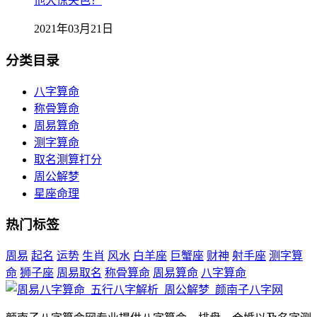
他大惊失色？
2021年03月21日
分类目录
八字算命
称骨算命
周易算命
测字算命
取名测算打分
周公解梦
星座命理
热门标签
周易
起名
运势
生肖
风水
白羊座
巨蟹座
财神
射手座
测字算
命
狮子座
周易取名
称骨算命
周易算命
八字算命