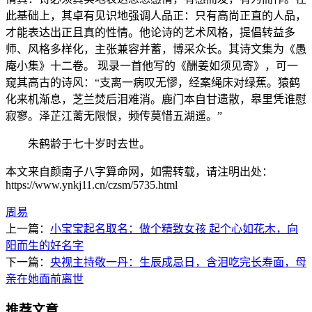
此基础上，其卓有见识地强调人品正：只有高尚正直的人品，
才能表达出正且真的性情。他论诗的艺术风格，提倡转益多
师、风格多样化，主张兼容并蓄，博采众长。其诗文集为《愚
庵小集》十二卷。 现录一首他写的《酬姜如须见寄》，可一
窥其高古的诗风：“支离一病叹无憀，经案绳床对绿蕉。猿鹤
化来机渐息，芝兰焚后泪难消。鹿门本自甘遗散，皋里凭谁慰
寂寥。泽芷江蓠无限恨，频传莫惜五湖遥。”
朱鹤龄于七十岁时去世。
本文来自颜南子八字算命网，如需转载，请注明出处：
https://www.ynkj11.cn/czsm/5735.html
周易
上一篇：
小宝宝起名取名：做个精致女孩 起个心如花木，向
阳而生的好名字
下一篇：
央视主持敬一丹：生辰成忌日，含泪吃完长寿面，母
亲在她面前离世
推荐文章