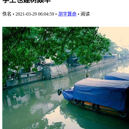
佚名
•
2021-03-29 06:04:59
•
测字算命
•
阅读