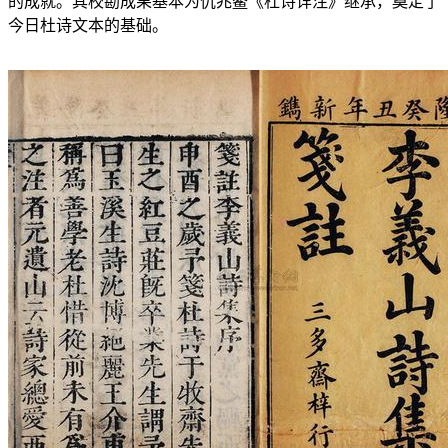
的成就。其校勘成果基本为仇兆鳌《杜诗详注》继承，奠定了
今日杜诗文本的基础。