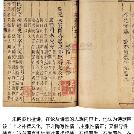
朱鹤龄也擅诗，在论及诗歌的思想内容上，他认为诗歌应
该＂上之补裨风化，下之陶写性情＂,主张性情正；又倡导性
情真：诗必须真实地表达思想感情，有感而发，有为而作。在