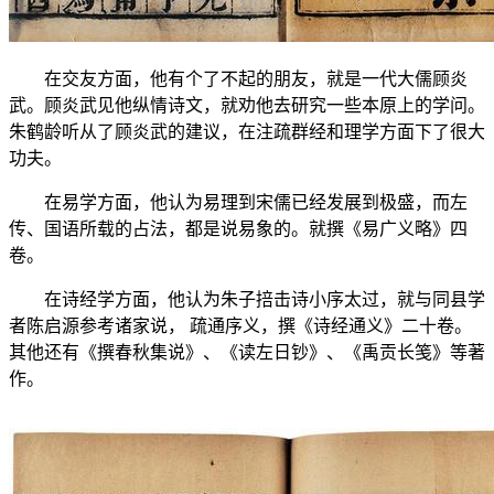
在交友方面，他有个了不起的朋友，就是一代大儒顾炎
武。顾炎武见他纵情诗文，就劝他去研究一些本原上的学问。
朱鹤龄听从了顾炎武的建议，在注疏群经和理学方面下了很大
功夫。
在易学方面，他认为易理到宋儒已经发展到极盛，而左
传、国语所载的占法，都是说易象的。就撰《易广义略》四
卷。
在诗经学方面，他认为朱子掊击诗小序太过，就与同县学
者陈启源参考诸家说， 疏通序义，撰《诗经通义》二十卷。
其他还有《撰春秋集说》、《读左日钞》、《禹贡长笺》等著
作。