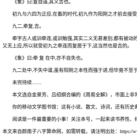
《象》曰:复自道,其义吉也。
初九与六四为正应,在畜的时代,初九作为阳刚之才前去接受六
九二,牵复,吉。
牵字古人或训牵连,或训勉强,其实二义无甚差别,都有被动的意
又无上应,所以就受初九之牵连而复居于下,这当然也是吉的。
《象》曰:牵 复 在中,亦不自失也。
九二处中,不失中道,虽有阳刚之本性而强于进,但毕竟不至于过
未完待续……
本文选自金景芳、吕绍纲合编的《周易全解》，市面上非常
你的移动文学图书馆：这有小说、散文、诗词，还有历史典故
阅读是一件最重要的小事！关注本号，一起来读书养性、
本文来自颜南子八字算命网，如需转载，请注明出处：https://www.ynkj11