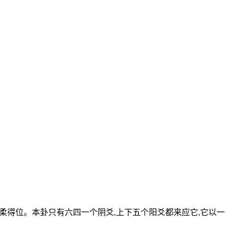
叫柔得位。本卦只有六四一个阴爻,上下五个阳爻都来应它,它以一