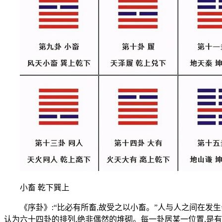
小畜 乾下巽上
《序卦》:“比必有所畜,故受之以小畜。”人与人之间在发生
认为六十四卦的排列,绝非偶然的堆砌。每一卦居某一位置,是