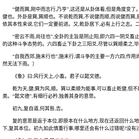
“健而巽,刚中而志行,乃亨”,这还是从卦体看,但是角度变了
健也。外卦是巽,巽顺也。不说乾而巽,不说健而顺,而说健而巽
依其本性来说,它们一定要前进。又,乾卦居下,必有上行之志。
“密云不雨,尚往也”,全卦的主旨是阴止阳,即六四一阴爻畜
的这种斗争态势的。六四畜止下卦之三阳爻,尽管以巽顺柔之,毕
“自我西郊,施未行也”,施未行,谓斗争的主要一方六四,作
然无法下雨。）
《象》曰:风行天上,小畜。君子以懿文德。
乾为天,健;巽为风,顺。巽以柔顺为能事,可以畜止乾健,但不
类。“懿文德”,有细行必矜,独善其身的意思。
初九,复自道,何其咎,吉。
复的意思是返于本位,即原本在什么地方,现在还返回什么地方
下,复其本位。初九如此慎重行事,哪里还会有什么过错呢?没有