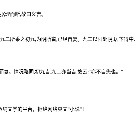
据理而断,故曰义吉。
二所乘之初九,为阴所畜,已经自复。九二以阳处阴,居下得中,
。情况略同,初九吉,九二亦当吉,故云:“亦不自失也。”
纯文学的平台，拒绝网络爽文“小说”！