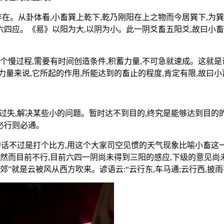
在。从卦体看,小畜巽上乾下,乾乃刚阳在上之物而今居巽下,为巽
六四应。《易》以阳为大,以阴为小。此一阴爻畜五阳爻,故曰小畜。
慢过程,需要有时间创造条件,积蓄力量,不可急就速成。这就是说
量来说,它所起的作用,所能达到的畜止的程度,肯定有限,故曰小
失,解决某些小的问题。暂时达不到目的,终究是能够达到目的的
必行则必通。
句话不过是打个比方,用这个大家司空见惯的天气现象比喻小畜这一
然而目前不行,目前六四一阴尚未得到三阳的感应,下级的意见尚未
西郊”就是云被风从西方吹来。谚语云:“云行东,车马通;云行西,披