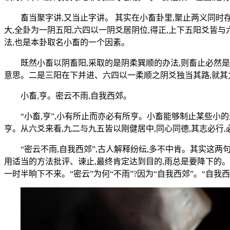
畜当聚字讲,又当止字讲。 其实在小畜卦里,聚止两义同时存
大,全卦为一阴五阳,六四以一阴爻居阴位,得正,上下五阳爻皆与
法,也是本卦取名小畜的一个因素。
既然小畜以阴畜阳,采取的是阴柔巽顺的办法,则畜止必然是个
意思。二是三阳在下并进、六四以一柔顺之阴爻独当其路,就其力
小畜,亨。密云不雨,自我西郊。
“小畜,亨”,小有所止而亦必有所亨。小畜能够制止某些小的过
亨。从六爻来看,九二与九五皆以刚健居中,同心同德,其志必行,
“密云不雨,自我西郊”,古人解释纷纭,多不中肯。其实这两
用适当的方法批评、谏止,最终肯定达到目的,雨总是要降下的。
一时半晌下不来。“密云”为何“不雨”?因为“自我西郊”。“自我