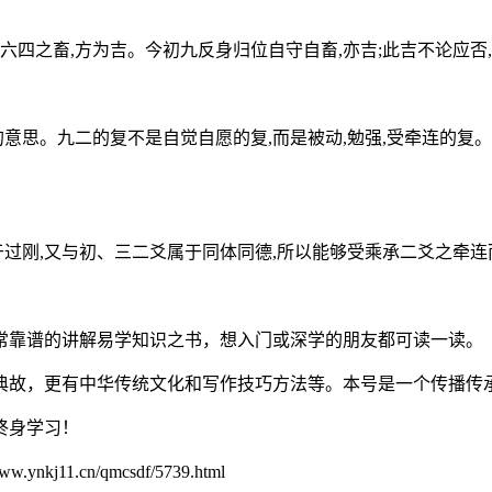
四之畜,方为吉。今初九反身归位自守自畜,亦吉;此吉不论应否,
思。九二的复不是自觉自愿的复,而是被动,勉强,受牵连的复。九
刚,又与初、三二爻属于同体同德,所以能够受乘承二爻之牵连而复
靠谱的讲解易学知识之书，想入门或深学的朋友都可读一读。
，更有中华传统文化和写作技巧方法等。本号是一个传播传承
终身学习！
.cn/qmcsdf/5739.html