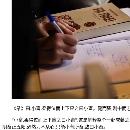
《彖》曰:小畜,柔得位而上下应之曰小畜。健而巽,刚中而志
“小畜,柔得位而上下应之曰小畜”,这是解释整个一卦成卦之意
阴畜止五阳,必然力不从心,只能小有所畜,故曰小畜。