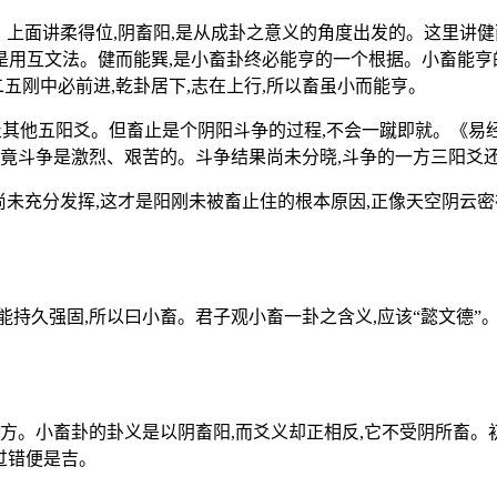
。上面讲柔得位,阴畜阳,是从成卦之意义的角度出发的。这里讲健
,是用互文法。健而能巽,是小畜卦终必能亨的一个根据。小畜能亨的
二五刚中必前进,乾卦居下,志在上行,所以畜虽小而能亨。
止其他五阳爻。但畜止是个阴阳斗争的过程,不会一蹴即就。《易经
竟斗争是激烈、艰苦的。斗争结果尚未分晓,斗争的一方三阳爻还
用尚未充分发挥,这才是阳刚未被畜止住的根本原因,正像天空阴云
能持久强固,所以曰小畜。君子观小畜一卦之含义,应该“懿文德”
。小畜卦的卦义是以阴畜阳,而爻义却正相反,它不受阴所畜。初九
过错便是吉。