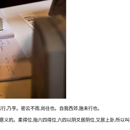
行,乃亨。密云不雨,尚往也。自我西郊,施未行也。
义的。柔得位,指六四得位,六四以阴爻居阴位,又居上卦,所以