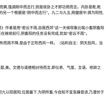
而巽,强调刚中而志行,则是就卦之才即功用而言。内卦是乾,乾
另一个根据是“刚中而志行”。九二与九五,刚健居中,俱为阳性,
》作者是用“密云不雨,自我西郊”这一天候现象比喻小畜阴畜阳
在继续前行,阴畜阳的任务没有完成,犹如“密云不雨”。
密布而雨不降,是由于正吹西风一样。（站利自注：阴天刮风，当
。懿,美。文德与道德相对待而言,即仪表、气度、言语、修辞之
以阳居阳,位居最下,为阴所畜,今自知不宜急躁冒进,乃潜伏于