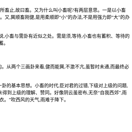
所畜止,故曰畜。又为什么叫小畜呢?有两层意思。一是以小畜
又,巽顺畜刚健,是用柔顺即“小”的办法,不是用强力即“大”的办
,小畜与需卦有近似之处。需是须,等待,小畜也有蓄积、等待的
蓄。
。从两个三画卦来看,健而能巽,不激不亢,虽暂时未通,而最终必
卦的基本思想。小畜的时代,臣对君的过错,下级对上级的问题,
得到上级的理解、赞同。好像阴云虽密布,无奈“自我西郊”,雨
雨衣。”吹西风的天气,雨难于降下。