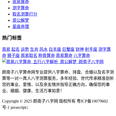
周易算命
测字算命
取名测算打分
周公解梦
星座命理
热门标签
周易
起名
运势
生肖
风水
白羊座
巨蟹座
财神
射手座
测字算
命
狮子座
周易取名
称骨算命
周易算命
八字算命
颜南子八字算命网专业提供八字算命、排盘、合婚以及名字测
算等一对一真人八字测算服务，多年经验、世代传承精准剖析
您的事业、爱情、以及亲友情并指导正确方向，确保您的事
业、婚姻、健康、生活万事如意！
Copyright © 2025 颜南子八字网 版权所有 粤ICP备19079602
号-1
javascript:;