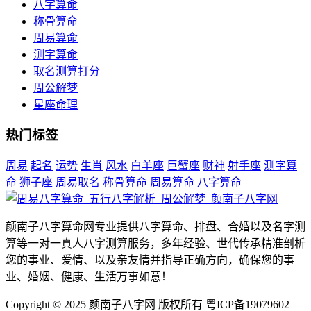
八字算命
称骨算命
周易算命
测字算命
取名测算打分
周公解梦
星座命理
热门标签
周易
起名
运势
生肖
风水
白羊座
巨蟹座
财神
射手座
测字算
命
狮子座
周易取名
称骨算命
周易算命
八字算命
颜南子八字算命网专业提供八字算命、排盘、合婚以及名字测
算等一对一真人八字测算服务，多年经验、世代传承精准剖析
您的事业、爱情、以及亲友情并指导正确方向，确保您的事
业、婚姻、健康、生活万事如意！
Copyright © 2025 颜南子八字网 版权所有 粤ICP备19079602