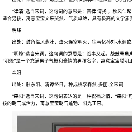
“律清”选自宋词，这句词的意思是：音律 清扬 ，秋风乍起
适合男孩，寓意宝宝文采斐然、气质卓绝，具有极高的文学素
明烽
出处：鼓角临风悲壮，烽火连空明灭，往事忆孙刘-水调歌头
“明烽”选自宋词，这句词的意思是：战事又起，战鼓号角声
“明烽”是一个充满男子气概和豪情的男孩名字，寓意宝宝聪明
森阳
出处：驻东阳、清谭终日，种成桃李森然-多丽-全宋词
“森阳”选自宋词，这句词表达的是一种祝福之情，“森阳”
孩的朝气或活力，寓意宝宝朝气蓬勃、阳光正直。