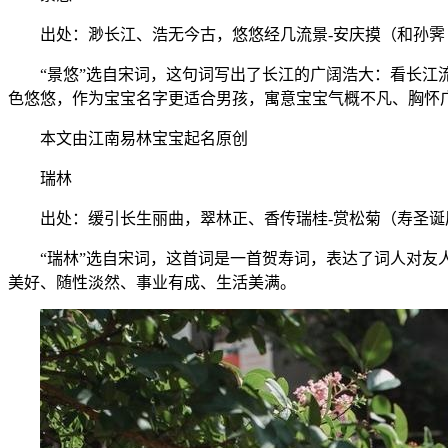
出处：渺长江、浩无今古，悠悠经几流景-安庆摸（和孙霁〔
“景悠”选自宋词，这句词写出了长江的广阔浩大：看长江流
色悠悠，作为宝宝名字更适合男孩，寓意宝宝气概不凡、胸怀
本文由江南易林宝宝起名原创
瑞林
出处：缓引长生丽曲，翠林正、香传瑞桂-赏松菊（寿圣诞
“瑞林”选自宋词，这首词是一首贺寿词，表达了词人对友人
美好、随性淡然、事业有成、生活美满。