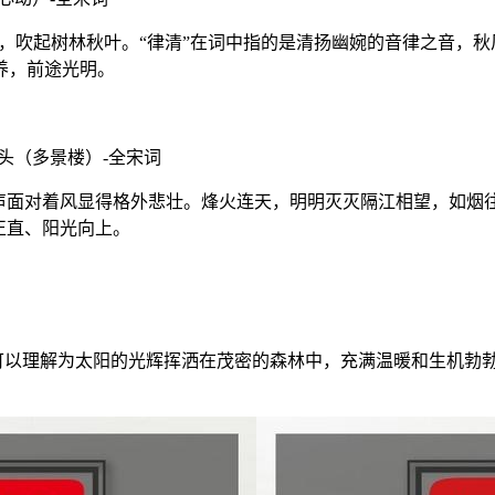
，吹起树林秋叶。“律清”在词中指的是清扬幽婉的音律之音，
养，前途光明。
（多景楼）-全宋词
面对着风显得格外悲壮。烽火连天，明明灭灭隔江相望，如烟往
正直、阳光向上。
可以理解为太阳的光辉挥洒在茂密的森林中，充满温暖和生机勃勃