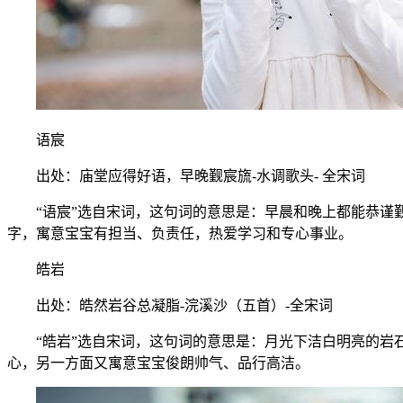
语宸
出处：庙堂应得好语，早晚觐宸旒-水调歌头- 全宋词
“语宸”选自宋词，这句词的意思是：早晨和晚上都能恭谨觐
字，寓意宝宝有担当、负责任，热爱学习和专心事业。
皓岩
出处：皓然岩谷总凝脂-浣溪沙（五首）-全宋词
“皓岩”选自宋词，这句词的意思是：月光下洁白明亮的岩石
心，另一方面又寓意宝宝俊朗帅气、品行高洁。