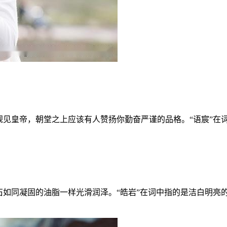
见皇帝，朝堂之上应该有人赞扬你勤奋严谨的品格。“语宸”在词
如同凝固的油脂一样光滑润泽。“皓岩”在词中指的是洁白明亮