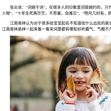
张炎说：“词婉于诗”，在很多人的印象里词是婉约的，只作言
人物”、“十年生死两茫茫，不思量，自难忘”、“明月几时有
江南易林认为对于很多给宝宝起名不知道找什么出处的家长来
江南易林易林一起来看一看宋词里都有哪些好听霸气、气概不