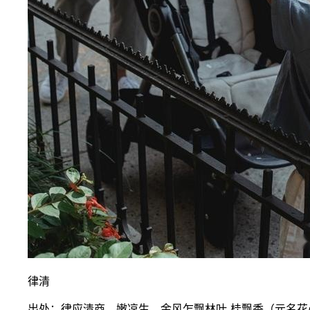
律清
出处：律应清商，嫩凉生、金风乍飘林叶-桂飘香（元名花