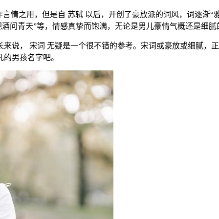
情之用，但是自 苏轼 以后，开创了豪放派的词风，词逐渐“雅
，把酒问青天”等，情感真挚而饱满，无论是男儿豪情气概还是细
说， 宋词 无疑是一个很不错的参考。宋词或豪放或细腻，正
凡的男孩名字吧。