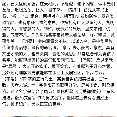
起，石头坚硬顽强，在天地间，不躲藏，也不闪躲，做事光明
磊落，坦坦荡荡，让人一目了然。 【哲轩】 首先从字形上
看，“折”、“口”组合，两相对立，相互验证着均衡性，发音类
似“喆”，也有象征吉祥的意思，也指拥有广大见识的人，贤明
得的人，有智慧的人。“轩”，表示好的气质，温文尔雅，优
雅，气度不凡。作为男孩名字寓意着文韬武略，样样精通，意
蕴华美。 【谦豪】 字内涵意义不错，以谦入名，是中华民族
传统崇尚品德，贤良的命名法。“豪”，表示豪气，豪杰，具有
杰出才能的人；也有豪爽，豪迈的意思。非常适合作为男孩子
名字，能展现出男孩的霸气和阳刚气场。 【闫展】 反过来就
是“展颜”，表示开心欢乐，展开笑容，有着愿孩子开心之意，
另外还可理解为男孩能够在事业上大展宏图，平步青云。
【宇浩】 “宇”字的五行为土，寓意着男孩踏实稳重、言行一
致、忠孝志诚。“浩”字则寓意着聪明好学、足智多谋、刚柔相
济。这个名字是结合了唐诗：贯休所著 《问岳禅师疾》 “东风
浩浩，谩入尔室”。作为男孩名字，整体看上去有着浩然正
气，见多识广，勇敢正直的寓意。