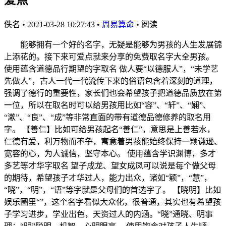
佚名
•
2021-03-28 10:27:43
•
周易算命
•
阅读
能够拥有一个好的名字，无疑是能够为男孩的人生发展锦
上添花的。接下来可爱点就来分享的免费取名字大全男孩。
使用蕴含道德品行期望的字取名 做人要“以德服人”，“未学艺
先做人”，古人一代一代流传下来的俗语包含着深刻的道理，
强调了德行的重要性，家长们也会希望孩子把道德品质放在第
一位，所以在取名时可以给男孩用比如“容”、“轩”、“娴”、
“漱”、“良”、“成”等非常直面的带有道德品德修养的取名用
字。 【善仁】比如可给男孩起名“善仁”，意思是上善若水，
仁德有爱，利万物而不争，寓意着男孩能始终保持一颗谦逊、
宽容的心，为人诚信，坚守本心。 使用蕴含学识渊博，多才
多艺等才华字取名 望子成龙、望女成凤可以说是每个做父母
的期待，希望孩子才华过人，能力出众，诸如“颖”，“慧”，
“晓”，“明”，“语”等字就是父母们的首选字了。 【晓明】比如
娱乐圈里“”，这个名字看似大众化，很普通，其实也有希望孩
子学习进步，学业出色，天资过人的内涵。“晓”通晓、明事