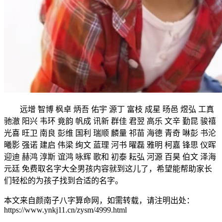
远增 智博 枫卓 炳吾 佑宇 源丁 富枝 成星 旸邑 煜弘 工真
驰澈 阳兴 韦环 竟韵 帆成 讯新 群佳 君翌 高乐 文辛 勤昆 骏禧
光喜 旺卫 南良 彭维 国利 瑞顺 麟量 祁苗 海德 青奇 啉彭 书沦
曦影 强诺 建启 伟梁 绚文 蓝理 河书 曜磊 雅明 柯嘉 锋思 仪晖
迎迪 赫鸿 淳斯 谊鸿 咏辉 歌和 初泰 耘弘 河源 百昊 伯文 泽海
元廷 免费取名字大全男孩内容就到这儿了，希望能帮助家长
们轻松的为孩子找到合适的名字。
本文来自颜南子八字算命网，如需转载，请注明出处：
https://www.ynkj11.cn/zysm/4999.html