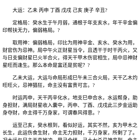
大运：乙未 丙申 丁酉 戊戌 己亥 庚子 辛丑?
定格局：癸水生于午月弱，通根于年支亥水，年干辛金偏
印帮扶无力，偏弱格局。?
取用神：偏弱格局，印比为用神辛金、亥水、癸水为用，
财官伤为忌神。局中午火正财星当令，且透干于时干丙火，又
与日支偏财星巳火半合火，得天干甲木伤官相生，局中忌神财
星旺而逢生。那么本命是富还是贫呢？?
乙未大运，大运与命局形成巳午未三合火局，天干乙木灼
旺旺火，忌神猖狂，命主没有富贵可言。?
时运丙申，天干丙辛化水，地支巳申合水，水运帮身，助
身担财，满局财星收入囊中，丙申、丁酉、戊戌此三步金运助
身夺财，命主得千万身家，可谓春风得意。?
运至己亥，癸水根到，看似好运，其实不然，亥为甲木之
长生，此运伤食生财，命主无力担财，千万身家，所剩了了。