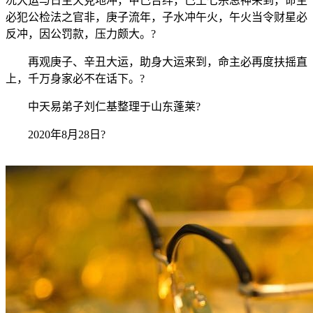
况大运与日主天克地冲，甲己合绊，己土七杀忌神来到，命主
必犯公检法之官非，庚子流年，子水冲午火，午火当令财星必
反冲，因公罚款，压力颇大。?
再观庚子、辛丑大运，助身大运来到，命主必再度扶摇直
上，千万身家必不在话下。?
中天易弟子刘仁基整理于山东蓬莱?
2020年8月28日?