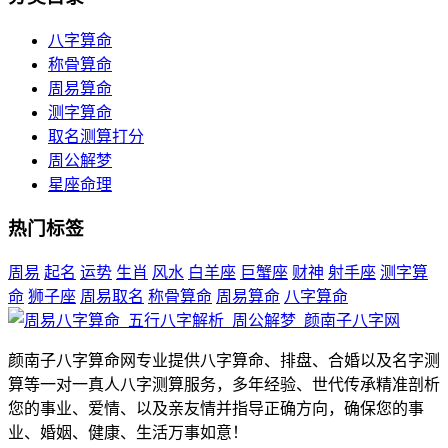
八字算命
称骨算命
周易算命
测字算命
取名测算打分
周公解梦
星座命理
热门标签
周易
起名
运势
生肖
风水
白羊座
巨蟹座
财神
射手座
测字算
命
狮子座
周易取名
称骨算命
周易算命
八字算命
颜南子八字算命网专业提供八字算命、排盘、合婚以及名字测
算等一对一真人八字测算服务，多年经验、世代传承精准剖析
您的事业、爱情、以及亲友情并指导正确方向，确保您的事
业、婚姻、健康、生活万事如意！