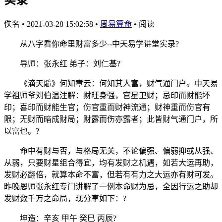
佚名
•
2021-03-28 15:02:58
•
周易算命
•
阅读
从八字看你命里财富多少--中天易学讲堂实录?
导师：张永红 弟子：刘仁基?
《滴天髓》何知章云：何知其人富，财气通门户。中天易
学祖师爷刘伯温注解：财旺身强，官星卫财；忌印而财能坏
印；喜印而财能生官；伤官重而财神流通；财神重而伤官有
限；无财而暗成财局；财露而伤亦露者；此皆财气通门户，所
以富也。?
命中有财与否，与格局无关，不论偏强、偏弱抑或从强、
从弱，只要财星组合得宜，均有发财之机遇，如若大运再助，
发财必翻倍，就算本命不富，但若有有力之大运亦有财可发。
昨晚恩师张永红专门讲解了一例本命财为忌，全因行运之助却
发财数千万之命局，现分享如下：?
坤造：辛亥 甲午 癸巳 丙辰?