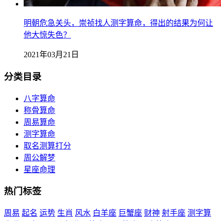
明朝危急关头，崇祯找人测字算命，得出的结果为何让
他大惊失色？
2021年03月21日
分类目录
八字算命
称骨算命
周易算命
测字算命
取名测算打分
周公解梦
星座命理
热门标签
周易
起名
运势
生肖
风水
白羊座
巨蟹座
财神
射手座
测字算