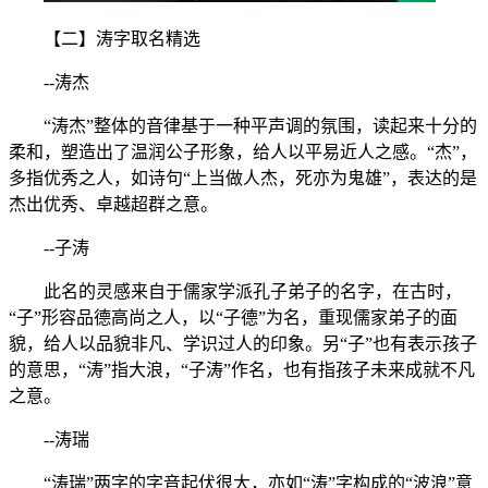
【二】涛字取名精选
--涛杰
“涛杰”整体的音律基于一种平声调的氛围，读起来十分的
柔和，塑造出了温润公子形象，给人以平易近人之感。“杰”，
多指优秀之人，如诗句“上当做人杰，死亦为鬼雄”，表达的是
杰出优秀、卓越超群之意。
--子涛
此名的灵感来自于儒家学派孔子弟子的名字，在古时，
“子”形容品德高尚之人，以“子德”为名，重现儒家弟子的面
貌，给人以品貌非凡、学识过人的印象。另“子”也有表示孩子
的意思，“涛”指大浪，“子涛”作名，也有指孩子未来成就不凡
之意。
--涛瑞
“涛瑞”两字的字音起伏很大，亦如“涛”字构成的“波浪”意