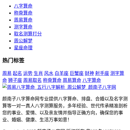
八字算命
称骨算命
周易算命
测字算命
取名测算打分
周公解梦
星座命理
热门标签
周易
起名
运势
生肖
风水
白羊座
巨蟹座
财神
射手座
测字算
命
狮子座
周易取名
称骨算命
周易算命
八字算命
颜南子八字算命网专业提供八字算命、排盘、合婚以及名字测
算等一对一真人八字测算服务，多年经验、世代传承精准剖析
您的事业、爱情、以及亲友情并指导正确方向，确保您的事
业、婚姻、健康、生活万事如意！