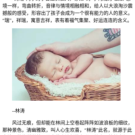
境一样，弯曲转折，音律与情境相融相和，给人以大浪淘沙震
撼般的感受，形容出了孩子会成为一个很有能力的人的意义。
“瑞”，祥瑞，寓意吉祥，表有着福气集聚、好运连连的含义。
--林涛
风过无痕，但却能在林间上空卷起阵阵如波浪板的细纹，
那种景色，清幽雅致，叫人心生欢喜，“林涛”此名，就源于此