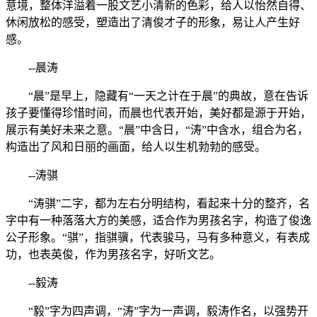
意境，整体洋溢着一股文艺小清新的色彩，给人以怡然自得、
休闲放松的感受，塑造出了清俊才子的形象，易让人产生好
感。
--晨涛
“晨”是早上，隐藏有“一天之计在于晨”的典故，意在告诉
孩子要懂得珍惜时间，而晨也代表开始，美好都是源于开始，
展示有美好未来之意。“晨”中含日，“涛”中含水，组合为名，
构造出了风和日丽的画面，给人以生机勃勃的感受。
--涛骐
“涛骐”二字，都为左右分明结构，看起来十分的整齐，名
字中有一种落落大方的美感，适合作为男孩名字，构造了俊逸
公子形象。“骐”，指骐骥，代表骏马，马有多种意义，有表成
功，也表英俊，作为男孩名字，好听文艺。
--毅涛
“毅”字为四声调，“涛”字为一声调，毅涛作名，以强势开