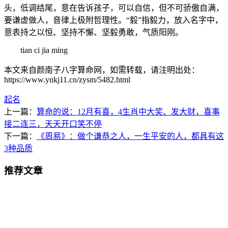
头，低调结尾，意在告诉孩子，可以自信，但不可骄傲自满，
要谦虚做人，音律上极附哲理性。“毅”指毅力，放入名字中，
意表持之以恒、坚持不懈、坚毅勇敢，气质阳刚。
tian ci jia ming
本文来自颜南子八字算命网，如需转载，请注明出处：
https://www.ynkj11.cn/zysm/5482.html
起名
上一篇：
算命的说：12月有喜，4生肖中大奖、发大财，喜事
接二连三，天天开口笑不停
下一篇：
《周易》：做个谦恭之人，一生平安的人，都具有这
3种品质
推荐文章