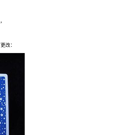
，
可更改：