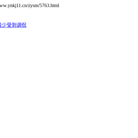
1.cn/zysm/5763.html
没少受到调侃