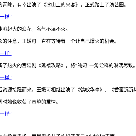
青睐，有幸出演了《冰山上的来客》，正式踏上了演艺圈。
能溅起大的浪花，名气不温不火。
的注意，王媛可一直在等待着一个让自己爆火的机会。
热火的宫廷剧《延禧攻略》，将“纯妃”一角诠释的淋漓尽致
资源接踵而来，王媛可相继出演了《鹤唳华亭》、《香蜜沉沉
时她也收获了真挚的爱情。