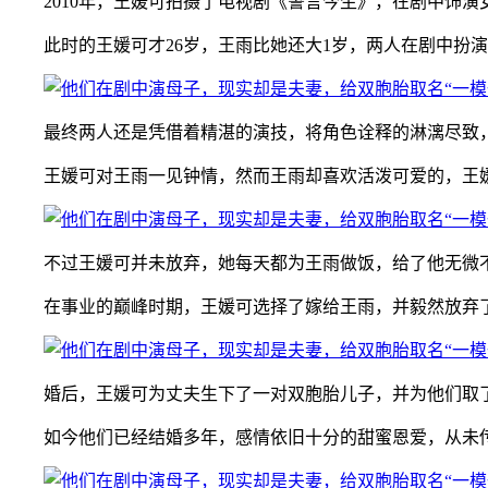
2010年，王媛可拍摄了电视剧《誓言今生》，在剧中饰演女
此时的王媛可才26岁，王雨比她还大1岁，两人在剧中扮演
最终两人还是凭借着精湛的演技，将角色诠释的淋漓尽致，
王媛可对王雨一见钟情，然而王雨却喜欢活泼可爱的，王媛
不过王媛可并未放弃，她每天都为王雨做饭，给了他无微不
在事业的巅峰时期，王媛可选择了嫁给王雨，并毅然放弃
婚后，王媛可为丈夫生下了一对双胞胎儿子，并为他们取了“
如今他们已经结婚多年，感情依旧十分的甜蜜恩爱，从未