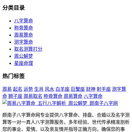
分类目录
八字算命
称骨算命
周易算命
测字算命
取名测算打分
周公解梦
星座命理
热门标签
周易
起名
运势
生肖
风水
白羊座
巨蟹座
财神
射手座
测字算
命
狮子座
周易取名
称骨算命
周易算命
八字算命
颜南子八字算命网专业提供八字算命、排盘、合婚以及名字测
算等一对一真人八字测算服务，多年经验、世代传承精准剖析
您的事业、爱情、以及亲友情并指导正确方向，确保您的事