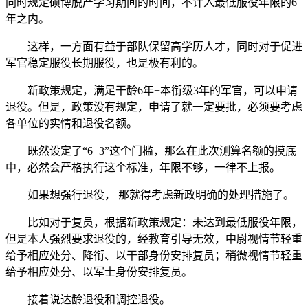
同时规定硕博脱产学习期间的时间，不计入最低服役年限的6
年之内。
这样，一方面有益于部队保留高学历人才，同时对于促进
军官稳定服役长期服役，也是极有利的。
新政策规定，满足干龄6年+本衔级3年的军官，可以申请
退役。但是，政策没有规定，申请了就一定要批，必须要考虑
各单位的实情和退役名额。
既然设定了“6+3”这个门槛，那么在此次测算名额的摸底
中，必然会严格执行这个标准，年限不够，一律不上报。
如果想强行退役， 那就得考虑新政明确的处理措施了。
比如对于复员，根据新政策规定：未达到最低服役年限，
但是本人强烈要求退役的，经教育引导无效，中尉视情节轻重
给予相应处分、降衔、以干部身份安排复员；稍微视情节轻重
给予相应处分、以军士身份安排复员。
接着说达龄退役和调控退役。