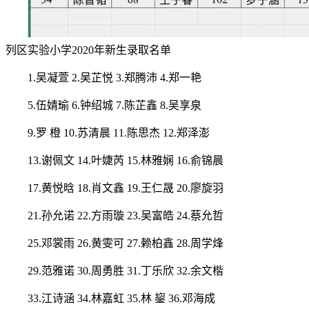
列区实验小学2020年新生录取名单
1.吴凝萱 2.吴芷悦 3.郑腾沛 4.郑一艳
5.伍婧瑜 6.钟绍城 7.陈芷鑫 8.吴享泉
9.罗 橙 10.苏清晨 11.陈思杰 12.郑泽澎
13.谢佩文 14.叶婕芮 15.林雅娴 16.俞锦晨
17.黄悦晗 18.肖文鑫 19.王仁晟 20.廖旋羽
21.孙允诺 22.方雨璇 23.吴富皓 24.蔡允哲
25.邓裳雨 26.黄雯可 27.赖柏鑫 28.周学烽
29.范雅诺 30.周勇胜 31.丁乐欣 32.余文楷
33.江诗涵 34.林嘉虹 35.林 鋆 36.邓海成