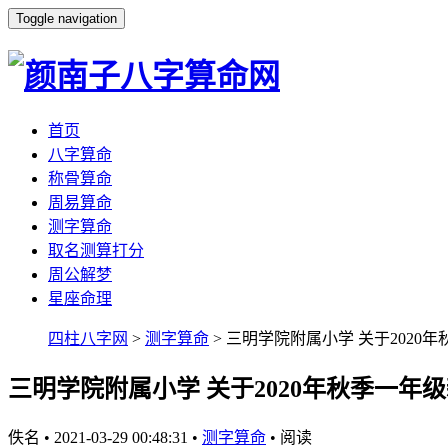
Toggle navigation
首页
八字算命
称骨算命
周易算命
测字算命
取名测算打分
周公解梦
星座命理
四柱八字网
>
测字算命
> 三明学院附属小学 关于202
三明学院附属小学 关于2020年秋季一年
佚名
•
2021-03-29 00:48:31
•
测字算命
•
阅读